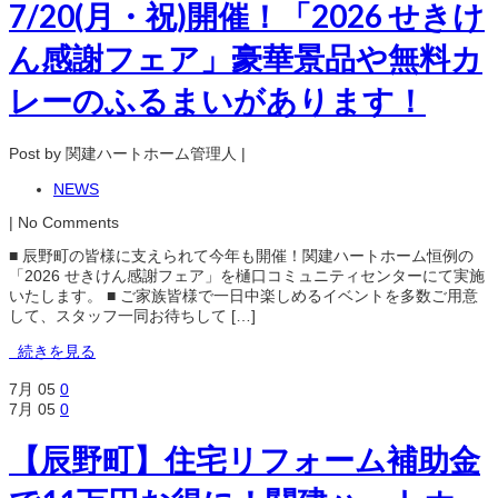
7/20(月・祝)開催！「2026 せきけ
ん感謝フェア」豪華景品や無料カ
レーのふるまいがあります！
Post by 関建ハートホーム管理人 |
NEWS
| No Comments
■ 辰野町の皆様に支えられて今年も開催！関建ハートホーム恒例の
「2026 せきけん感謝フェア」を樋口コミュニティセンターにて実施
いたします。 ■ ご家族皆様で一日中楽しめるイベントを多数ご用意
して、スタッフ一同お待ちして […]
続きを見る
7月
05
0
7月
05
0
【辰野町】住宅リフォーム補助金