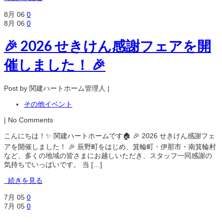
8月
06
0
8月
06
0
🎉 2026 せきけん感謝フェアを開
催しました！ 🎉
Post by 関建ハートホーム管理人 |
その他イベント
| No Comments
こんにちは！✨ 関建ハートホームです🏠 🎉 2026 せきけん感謝フェ
アを開催しました！ 🎉 辰野町をはじめ、箕輪町・伊那市・南箕輪村
など、多くの地域の皆さまにお越しいただき、スタッフ一同感謝の
気持ちでいっぱいです。 当 […]
続きを見る
7月
05
0
7月
05
0