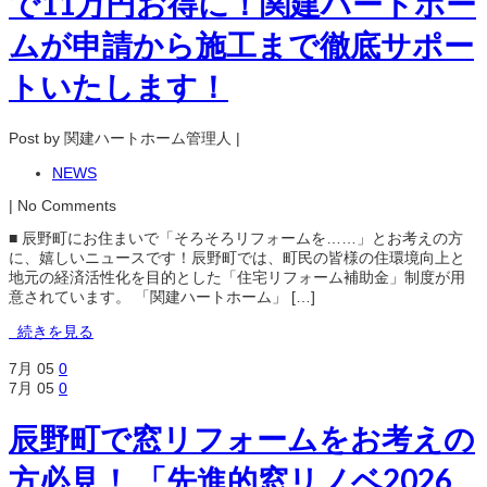
で11万円お得に！関建ハートホー
ムが申請から施工まで徹底サポー
トいたします！
Post by 関建ハートホーム管理人 |
NEWS
| No Comments
■ 辰野町にお住まいで「そろそろリフォームを……」とお考えの方
に、嬉しいニュースです！辰野町では、町民の皆様の住環境向上と
地元の経済活性化を目的とした「住宅リフォーム補助金」制度が用
意されています。 「関建ハートホーム」 […]
続きを見る
7月
05
0
7月
05
0
辰野町で窓リフォームをお考えの
方必見！ 「先進的窓リノベ2026