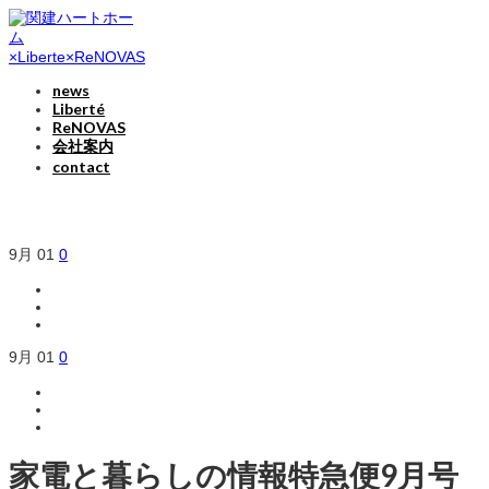
news
Liberté
ReNOVAS
会社案内
contact
9月
01
0
9月
01
0
家電と暮らしの情報特急便9月号