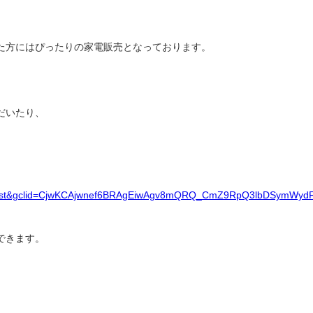
た方にはぴったりの家電販売となっております。
だいたり、
_list&gclid=CjwKCAjwnef6BRAgEiwAgv8mQRQ_CmZ9RpQ3lbDSymWy
できます。