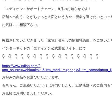
「エディオン・サポートチェーン」9月のお知らせです！
店舗へ出向くことがちょっと大変という方や、密集を避けたいといっ
お気軽にご相談下さい。
掲載させていただきました「家電と暮らしの情報特急便」をご覧いた
インターネットの「エディオン公式通販サイト」にて
👇 👇 👇 👇 👇 👇 👇 👇 👇 👇 👇 👇 👇 👇 👇 👇
https://www.edion.com/?
utm_source=webkoukoku&utm_medium=google&utm_campaign=g
お好みの商品をお選びいただけます。
もちろん、ご連絡いただければお伺いしたり、近隣店舗へのご案内も
お気軽にお問い合わせください。