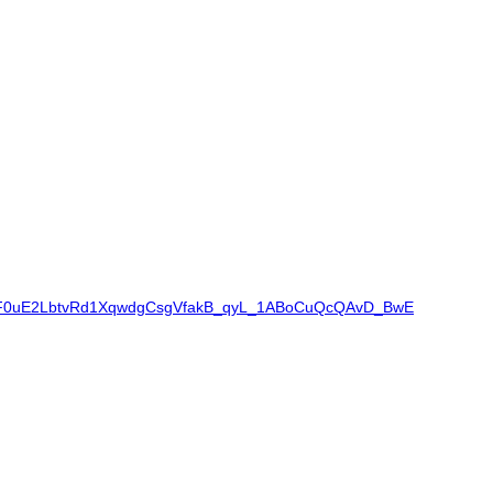
dF0uE2LbtvRd1XqwdgCsgVfakB_qyL_1ABoCuQcQAvD_BwE