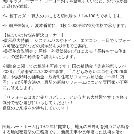
•🧒 キッズコーナー： ヨーヨー釣りや金魚すくいなど、お子様が喜
ぶ遊びが満載。
•🔪 包丁とぎ： 職人の手による切れ味を！1本100円で承ります。
•✨ 網戸張替え： 夏本番前に！1枚 1,000円の特別価格で承ります。
【住まいのお悩み解決コーナー】
•展示品大特価： システムバスやトイレ、エアコン、一日でリフォー
ム可能な玄関などの展示品を大特価でご案内。
•美壁革命説明会： 屋根・外壁塗装のプロによる「長持ちする住ま
い」の塗装の秘訣をご説明いたします。
•補助金に関しての相談も可能です！ 国の補助金「先進的窓リノベ
2026」「給湯省エネ2026年事業」「こどもみらいエコ住宅2026事
業」や辰野町の補助金「辰野町住宅リフォーム補助金（一律11万
円）」の活用方法や、最新の断熱リフォームについて専門家が丁寧
にお答えします。
「リフォームはまだ先だけど……」という方も大歓迎です！お祭り
気分でぜひ遊びにいらしてください！
皆様のご来場をお待ちしています！
関建ハートホームは1972年に開業し、地元の辰野町を拠点に活動を
する地域密着型の工務店です。新築工事や長年培った技術を活か