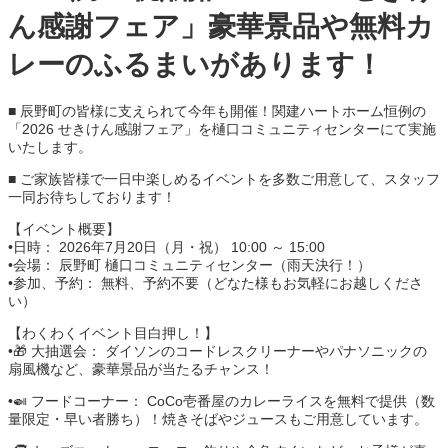
ん感謝フェア」豪華景品や無料カ
レーのふるまいがあります！
■ 辰野町の皆様に支えられて今年も開催！関建ハートホーム恒例の
「2026 せきけん感謝フェア」を樋口コミュニティセンターにて実施
いたします。
■ ご家族皆様で一日中楽しめるイベントを多数ご用意して、スタッフ
一同お待ちしております！
【イベント概要】
•日時： 2026年7月20日（月・祝） 10:00 ～ 15:00
•会場： 辰野町 樋口コミュニティセンター（雨天決行！）
•参加、予約： 無料、予約不要（どなた様もお気軽にお越しくださ
い）
【わくわくイベント目白押し！】
•🎁 大抽選会： ダイソンのコードレスクリーナーやパナソニックの
扇風機など、豪華景品が当たるチャンス！
•🍛 フードコーナー： CoCo壱番屋のカレーライスを無料で提供（数
量限定・早い者勝ち）！焼きそばやジュースもご用意しています。