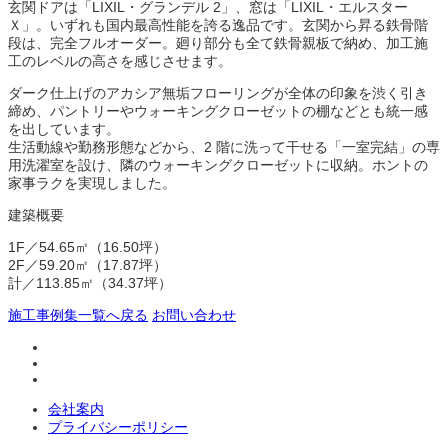
玄関ドアは「LIXIL・グランデル 2」、窓は「LIXIL・エルスター
Ｘ」。いずれも国内最高性能を誇る逸品です。玄関から昇る鉄骨階
段は、完全フルオーダー。廻り部分も全て鉄骨親板で納め、加工施
工のレベルの高さを感じさせます。
ダーク仕上げのアカシア無垢フローリングが全体の印象を渋く引き
締め、パントリーやウォーキングクローゼットの棚などとも統一感
を出しています。
生活動線や勤務形態などから、2 階に洗って干せる「一室完結」の専
用洗濯室を設け、隣のウォーキングクローゼットに収納。ホントの
家事ラクを実現しました。
建築概要
1F／54.65㎡（16.50坪）
2F／59.20㎡（17.87坪）
計／113.85㎡（34.37坪）
施工事例集一覧へ戻る
お問い合わせ
会社案内
プライバシーポリシー