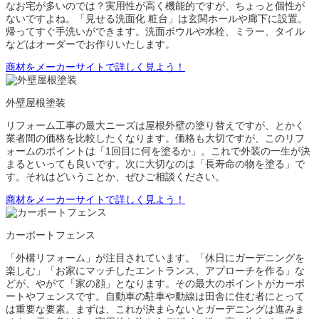
なお宅が多いのでは？実用性が高く機能的ですが、ちょっと個性が
ないですよね。「見せる洗面化 粧台」は玄関ホールや廊下に設置。
帰ってすぐ手洗いができます。洗面ボウルや水栓、ミラー、タイル
などはオーダーでお作りいたします。
商材をメーカーサイトで詳しく見よう！
外壁屋根塗装
リフォーム工事の最大ニーズは屋根外壁の塗り替えですが、とかく
業者間の価格を比較したくなります。価格も大切ですが、このリフ
ォームのポイントは「1回目に何を塗るか」。これで外装の一生が決
まるといっても良いです。次に大切なのは「長寿命の物を塗る」で
す。それはどいうことか、ぜひご相談ください。
商材をメーカーサイトで詳しく見よう！
カーポートフェンス
「外構リフォーム」が注目されています。「休日にガーデニングを
楽しむ」「お家にマッチしたエントランス、アプローチを作る」な
どが、やがて「家の顔」となります。その最大のポイントがカーポ
ートやフェンスです。自動車の駐車や動線は田舎に住む者にとって
は重要な要素。まずは、これが決まらないとガーデニングは進みま